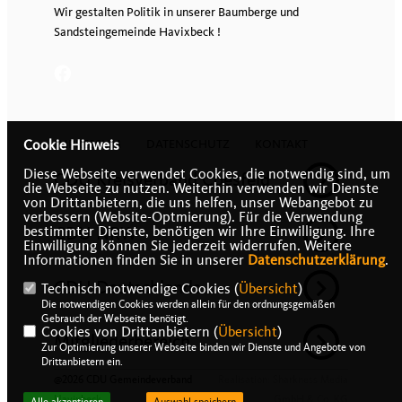
Wir gestalten Politik in unserer Baumberge und
Sandsteingemeinde Havixbeck !
IMPRESSUM
DATENSCHUTZ
KONTAKT
Cookie Hinweis
Diese Webseite verwendet Cookies, die notwendig sind, um
CDU Kreisverband Coesfeld
die Webseite zu nutzen. Weiterhin verwenden wir Dienste
von Drittanbietern, die uns helfen, unser Webangebot zu
verbessern (Website-Optmierung). Für die Verwendung
CDU NRW
bestimmter Dienste, benötigen wir Ihre Einwilligung. Ihre
Einwilligung können Sie jederzeit widerrufen. Weitere
Informationen finden Sie in unserer
Datenschutzerklärung
.
CDU Deutschlands
Technisch notwendige Cookies (
Übersicht
)
Die notwendigen Cookies werden allein für den ordnungsgemäßen
Gebrauch der Webseite benötigt.
Cookies von Drittanbietern (
Übersicht
)
Mitgliederbereich
Zur Optimierung unserer Webseite binden wir Dienste und Angebote von
Drittanbietern ein.
@2026 CDU Gemeindeverband
Realisation: Sharkness Media
Havixbeck
GmbH & Co. KG