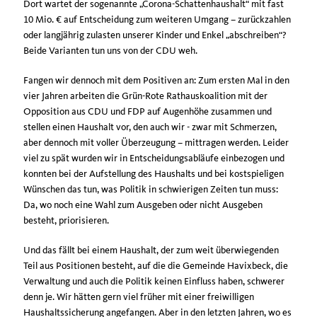
Dort wartet der sogenannte „Corona-Schattenhaushalt“ mit fast
10 Mio. € auf Entscheidung zum weiteren Umgang – zurückzahlen
oder langjährig zulasten unserer Kinder und Enkel „abschreiben“?
Beide Varianten tun uns von der CDU weh.
Fangen wir dennoch mit dem Positiven an: Zum ersten Mal in den
vier Jahren arbeiten die Grün-Rote Rathauskoalition mit der
Opposition aus CDU und FDP auf Augenhöhe zusammen und
stellen einen Haushalt vor, den auch wir - zwar mit Schmerzen,
aber dennoch mit voller Überzeugung – mittragen werden. Leider
viel zu spät wurden wir in Entscheidungsabläufe einbezogen und
konnten bei der Aufstellung des Haushalts und bei kostspieligen
Wünschen das tun, was Politik in schwierigen Zeiten tun muss:
Da, wo noch eine Wahl zum Ausgeben oder nicht Ausgeben
besteht, priorisieren.
Und das fällt bei einem Haushalt, der zum weit überwiegenden
Teil aus Positionen besteht, auf die die Gemeinde Havixbeck, die
Verwaltung und auch die Politik keinen Einfluss haben, schwerer
denn je. Wir hätten gern viel früher mit einer freiwilligen
Haushaltssicherung angefangen. Aber in den letzten Jahren, wo es