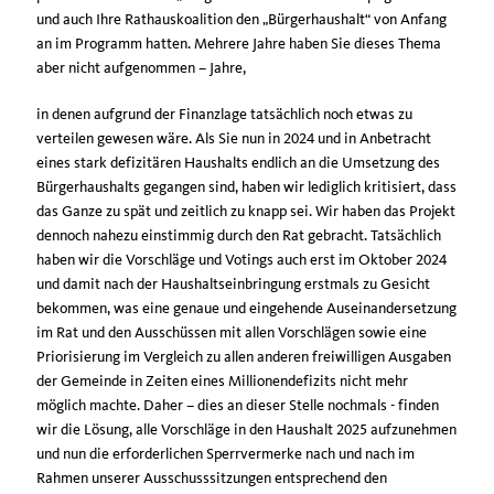
und auch Ihre Rathauskoalition den „Bürgerhaushalt“ von Anfang
an im Programm hatten. Mehrere Jahre haben Sie dieses Thema
aber nicht aufgenommen – Jahre,
in denen aufgrund der Finanzlage tatsächlich noch etwas zu
verteilen gewesen wäre. Als Sie nun in 2024 und in Anbetracht
eines stark defizitären Haushalts endlich an die Umsetzung des
Bürgerhaushalts gegangen sind, haben wir lediglich kritisiert, dass
das Ganze zu spät und zeitlich zu knapp sei. Wir haben das Projekt
dennoch nahezu einstimmig durch den Rat gebracht. Tatsächlich
haben wir die Vorschläge und Votings auch erst im Oktober 2024
und damit nach der Haushaltseinbringung erstmals zu Gesicht
bekommen, was eine genaue und eingehende Auseinandersetzung
im Rat und den Ausschüssen mit allen Vorschlägen sowie eine
Priorisierung im Vergleich zu allen anderen freiwilligen Ausgaben
der Gemeinde in Zeiten eines Millionendefizits nicht mehr
möglich machte. Daher – dies an dieser Stelle nochmals - finden
wir die Lösung, alle Vorschläge in den Haushalt 2025 aufzunehmen
und nun die erforderlichen Sperrvermerke nach und nach im
Rahmen unserer Ausschusssitzungen entsprechend den