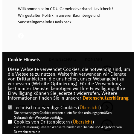
Willkommen beim CDU Gemeindeverband Havixbeck !
Wir gestalten Politik in unserer Baumberge und
Sandsteingemeinde Havixbeck !
IMPRESSUM
DATENSCHUTZ
KONTAKT
Cookie Hinweis
Diese Webseite verwendet Cookies, die notwendig sind, um
CDU Kreisverband Coesfeld
die Webseite zu nutzen. Weiterhin verwenden wir Dienste
von Drittanbietern, die uns helfen, unser Webangebot zu
verbessern (Website-Optmierung). Für die Verwendung
CDU NRW
bestimmter Dienste, benötigen wir Ihre Einwilligung. Ihre
Einwilligung können Sie jederzeit widerrufen. Weitere
Informationen finden Sie in unserer
Datenschutzerklärung
.
CDU Deutschlands
Technisch notwendige Cookies (
Übersicht
)
Die notwendigen Cookies werden allein für den ordnungsgemäßen
Gebrauch der Webseite benötigt.
Cookies von Drittanbietern (
Übersicht
)
Mitgliederbereich
Zur Optimierung unserer Webseite binden wir Dienste und Angebote von
Drittanbietern ein.