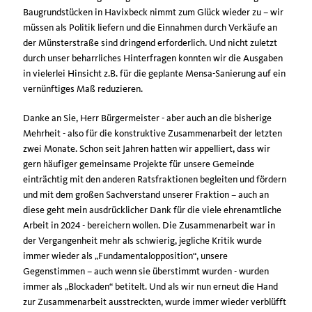
Baugrundstücken in Havixbeck nimmt zum Glück wieder zu – wir
müssen als Politik liefern und die Einnahmen durch Verkäufe an
der Münsterstraße sind dringend erforderlich. Und nicht zuletzt
durch unser beharrliches Hinterfragen konnten wir die Ausgaben
in vielerlei Hinsicht z.B. für die geplante Mensa-Sanierung auf ein
vernünftiges Maß reduzieren.
Danke an Sie, Herr Bürgermeister - aber auch an die bisherige
Mehrheit - also für die konstruktive Zusammenarbeit der letzten
zwei Monate. Schon seit Jahren hatten wir appelliert, dass wir
gern häufiger gemeinsame Projekte für unsere Gemeinde
einträchtig mit den anderen Ratsfraktionen begleiten und fördern
und mit dem großen Sachverstand unserer Fraktion – auch an
diese geht mein ausdrücklicher Dank für die viele ehrenamtliche
Arbeit in 2024 - bereichern wollen. Die Zusammenarbeit war in
der Vergangenheit mehr als schwierig, jegliche Kritik wurde
immer wieder als „Fundamentalopposition“, unsere
Gegenstimmen – auch wenn sie überstimmt wurden - wurden
immer als „Blockaden“ betitelt. Und als wir nun erneut die Hand
zur Zusammenarbeit ausstreckten, wurde immer wieder verblüfft